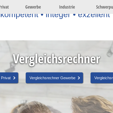
Privat
Gewerbe
Industrie
Schwerpu
kompetent • integer • exzellent
Vergleichsrechner
 Privat
ocall vereinbaren
Vergleichsrechner Gewerbe
Termin Sichern
Rückruf anford
Vergleichsr