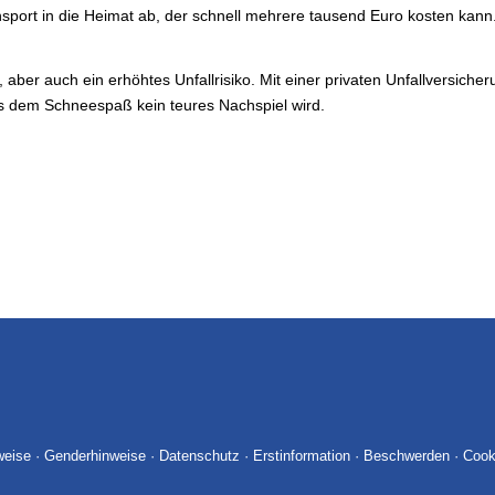
nsport in die Heimat ab, der schnell mehrere tausend Euro kosten kann
 aber auch ein erhöhtes Unfallrisiko. Mit einer privaten Unfallversic
aus dem Schneespaß kein teures Nachspiel wird.
weise
·
Genderhinweise
·
Datenschutz
·
Erstinformation
·
Beschwerden
·
Cook