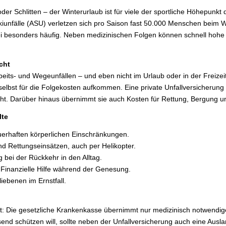
er Schlitten – der Winterurlaub ist für viele der sportliche Höhepunkt d
kiunfälle (ASU) verletzen sich pro Saison fast 50.000 Menschen beim Wi
i besonders häufig. Neben medizinischen Folgen können schnell hohe 
cht
beits- und Wegeunfällen – und eben nicht im Urlaub oder in der Freizeit 
elbst für die Folgekosten aufkommen. Eine private Unfallversicherung s
eht. Darüber hinaus übernimmt sie auch Kosten für Rettung, Bergung u
lte
uerhaften körperlichen Einschränkungen.
d Rettungseinsätzen, auch per Helikopter.
g bei der Rückkehr in den Alltag.
 Finanzielle Hilfe während der Genesung.
liebenen im Ernstfall.
 gilt: Die gesetzliche Krankenkasse übernimmt nur medizinisch notwendi
end schützen will, sollte neben der Unfallversicherung auch eine Aus