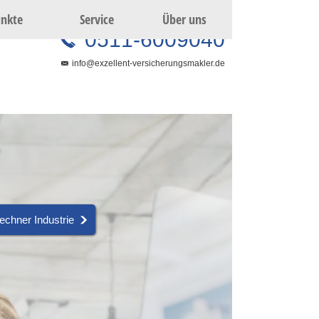
nkte
Service
Über uns
0511-6009040
info@exzellent-versicherungsmakler.de
ern
echner Industrie